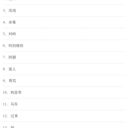
3、浴池
4、余毒
5、对峙
6、特别痛快
7、阿骥
8、接人
9、辱骂
10、狗皇帝
11、马车
12、过来
13、妒