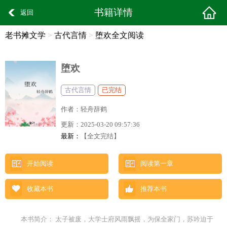
书籍详情
返回
老书摊文学
>
古代言情
>
堕欢全文阅读
堕欢
古代言情
已完结
作者：
轻舟辞鹤
更新：
2025-03-20 09:57:36
最新：
【全文完结】
开始阅读
阅读第一章
收藏本书
推荐本书
本书简介： 太子被废，大学士府风雨飘摇，为保全家门，苏吟迫于