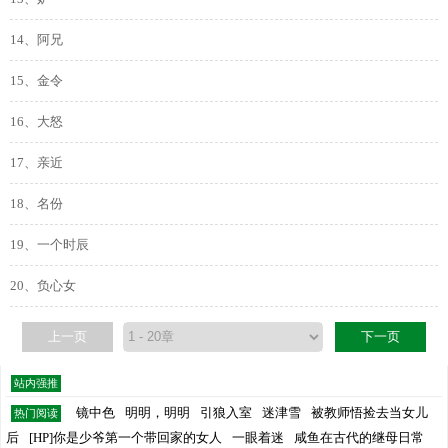
14、阿兄
15、金令
16、大怒
17、亲近
18、名份
19、一个时辰
20、负心女
上一页
下一页
站内强推
镜中色
明明，明明
引狼入室
迷津雪
被教师悟捡去当女儿
热门阅读
后
[HP]你是少爷第一个带回家的女人
一眼着迷
咸鱼在古代的继母日常