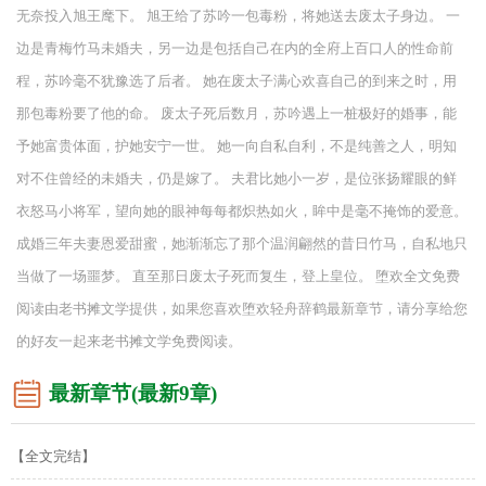
无奈投入旭王麾下。 旭王给了苏吟一包毒粉，将她送去废太子身边。 一
边是青梅竹马未婚夫，另一边是包括自己在内的全府上百口人的性命前
程，苏吟毫不犹豫选了后者。 她在废太子满心欢喜自己的到来之时，用
那包毒粉要了他的命。 废太子死后数月，苏吟遇上一桩极好的婚事，能
予她富贵体面，护她安宁一世。 她一向自私自利，不是纯善之人，明知
对不住曾经的未婚夫，仍是嫁了。 夫君比她小一岁，是位张扬耀眼的鲜
衣怒马小将军，望向她的眼神每每都炽热如火，眸中是毫不掩饰的爱意。
成婚三年夫妻恩爱甜蜜，她渐渐忘了那个温润翩然的昔日竹马，自私地只
当做了一场噩梦。 直至那日废太子死而复生，登上皇位。 堕欢全文免费
阅读由老书摊文学提供，如果您喜欢堕欢轻舟辞鹤最新章节，请分享给您
的好友一起来老书摊文学免费阅读。
最新章节(最新9章)
【全文完结】