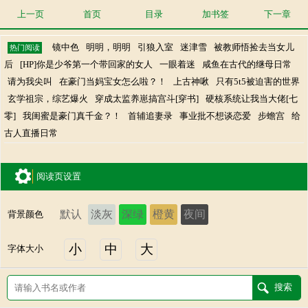
上一页
首页
目录
加书签
下一章
镜中色
明明，明明
引狼入室
迷津雪
被教师悟捡去当女儿
热门阅读
后
[HP]你是少爷第一个带回家的女人
一眼着迷
咸鱼在古代的继母日常
请为我尖叫
在豪门当妈宝女怎么啦？！
上古神啾
只有5t5被迫害的世界
玄学祖宗，综艺爆火
穿成太监养崽搞宫斗[穿书]
硬核系统让我当大佬[七
零]
我闺蜜是豪门真千金？！
首辅追妻录
事业批不想谈恋爱
步蟾宫
给
古人直播日常
阅读页设置
默认
淡灰
深绿
橙黄
夜间
背景颜色
小
中
大
字体大小