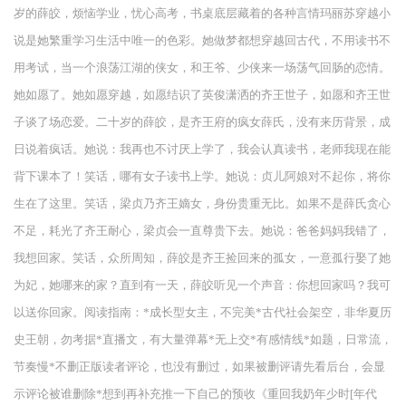
岁的薛皎，烦恼学业，忧心高考，书桌底层藏着的各种言情玛丽苏穿越小
说是她繁重学习生活中唯一的色彩。她做梦都想穿越回古代，不用读书不
用考试，当一个浪荡江湖的侠女，和王爷、少侠来一场荡气回肠的恋情。
她如愿了。她如愿穿越，如愿结识了英俊潇洒的齐王世子，如愿和齐王世
子谈了场恋爱。二十岁的薛皎，是齐王府的疯女薛氏，没有来历背景，成
日说着疯话。她说：我再也不讨厌上学了，我会认真读书，老师我现在能
背下课本了！笑话，哪有女子读书上学。她说：贞儿阿娘对不起你，将你
生在了这里。笑话，梁贞乃齐王嫡女，身份贵重无比。如果不是薛氏贪心
不足，耗光了齐王耐心，梁贞会一直尊贵下去。她说：爸爸妈妈我错了，
我想回家。笑话，众所周知，薛皎是齐王捡回来的孤女，一意孤行娶了她
为妃，她哪来的家？直到有一天，薛皎听见一个声音：你想回家吗？我可
以送你回家。阅读指南：*成长型女主，不完美*古代社会架空，非华夏历
史王朝，勿考据*直播文，有大量弹幕*无上交*有感情线*如题，日常流，
节奏慢*不删正版读者评论，也没有删过，如果被删评请先看后台，会显
示评论被谁删除*想到再补充推一下自己的预收《重回我奶年少时[年代