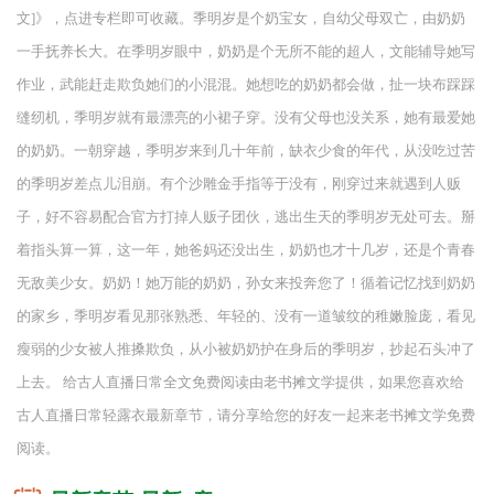
文]》，点进专栏即可收藏。季明岁是个奶宝女，自幼父母双亡，由奶奶
一手抚养长大。在季明岁眼中，奶奶是个无所不能的超人，文能辅导她写
作业，武能赶走欺负她们的小混混。她想吃的奶奶都会做，扯一块布踩踩
缝纫机，季明岁就有最漂亮的小裙子穿。没有父母也没关系，她有最爱她
的奶奶。一朝穿越，季明岁来到几十年前，缺衣少食的年代，从没吃过苦
的季明岁差点儿泪崩。有个沙雕金手指等于没有，刚穿过来就遇到人贩
子，好不容易配合官方打掉人贩子团伙，逃出生天的季明岁无处可去。掰
着指头算一算，这一年，她爸妈还没出生，奶奶也才十几岁，还是个青春
无敌美少女。奶奶！她万能的奶奶，孙女来投奔您了！循着记忆找到奶奶
的家乡，季明岁看见那张熟悉、年轻的、没有一道皱纹的稚嫩脸庞，看见
瘦弱的少女被人推搡欺负，从小被奶奶护在身后的季明岁，抄起石头冲了
上去。 给古人直播日常全文免费阅读由老书摊文学提供，如果您喜欢给
古人直播日常轻露衣最新章节，请分享给您的好友一起来老书摊文学免费
阅读。