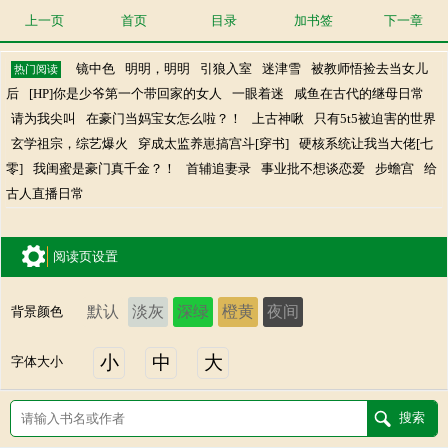
上一页
首页
目录
加书签
下一章
镜中色
明明，明明
引狼入室
迷津雪
被教师悟捡去当女儿
热门阅读
后
[HP]你是少爷第一个带回家的女人
一眼着迷
咸鱼在古代的继母日常
请为我尖叫
在豪门当妈宝女怎么啦？！
上古神啾
只有5t5被迫害的世界
玄学祖宗，综艺爆火
穿成太监养崽搞宫斗[穿书]
硬核系统让我当大佬[七
零]
我闺蜜是豪门真千金？！
首辅追妻录
事业批不想谈恋爱
步蟾宫
给
古人直播日常
阅读页设置
默认
淡灰
深绿
橙黄
夜间
背景颜色
小
中
大
字体大小