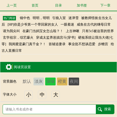
上一页
首页
目录
加书签
下一章
镜中色
明明，明明
引狼入室
迷津雪
被教师悟捡去当女儿
热门阅读
后
[HP]你是少爷第一个带回家的女人
一眼着迷
咸鱼在古代的继母日常
请为我尖叫
在豪门当妈宝女怎么啦？！
上古神啾
只有5t5被迫害的世界
玄学祖宗，综艺爆火
穿成太监养崽搞宫斗[穿书]
硬核系统让我当大佬[七
零]
我闺蜜是豪门真千金？！
首辅追妻录
事业批不想谈恋爱
步蟾宫
给
古人直播日常
阅读页设置
默认
淡灰
深绿
橙黄
夜间
背景颜色
小
中
大
字体大小