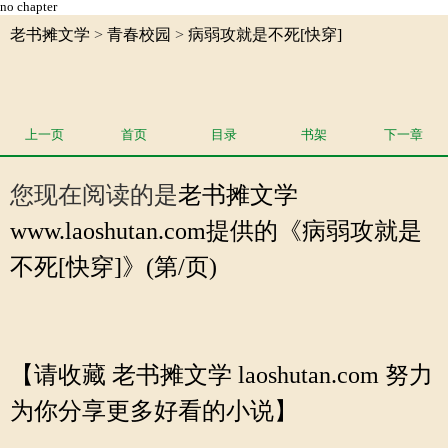
no chapter
老书摊文学
>
青春校园
>
病弱攻就是不死[快穿]
上一页
首页
目录
书架
下一章
您现在阅读的是
老书摊文学
www.laoshutan.com提供的《病弱攻就是
不死[快穿]》(第/页)
【请收藏 老书摊文学 laoshutan.com 努力
为你分享更多好看的小说】