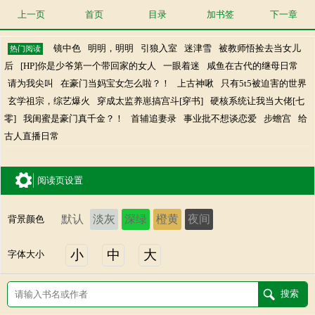
上一页
首页
目录
加书签
下一章
镜中色
明明，明明
引狼入室
迷津雪
被教师悟捡去当女儿
热门阅读
后
[HP]你是少爷第一个带回家的女人
一眼着迷
咸鱼在古代的继母日常
请为我尖叫
在豪门当妈宝女怎么啦？！
上古神啾
只有5t5被迫害的世界
玄学祖宗，综艺爆火
穿成太监养崽搞宫斗[穿书]
硬核系统让我当大佬[七
零]
我闺蜜是豪门真千金？！
首辅追妻录
事业批不想谈恋爱
步蟾宫
给
古人直播日常
阅读页设置
默认
淡灰
深绿
橙黄
夜间
背景颜色
小
中
大
字体大小