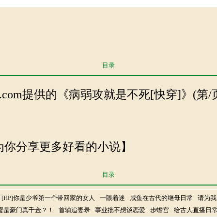
目录
utan.com提供的《病弱攻就是不死[快穿]》(第/
 努力为你分享更多好看的小说】
目录
[HP]你是少爷第一个带回家的女人
一眼着迷
咸鱼在古代的继母日常
请为我
蜜是豪门真千金？！
首辅追妻录
事业批不想谈恋爱
步蟾宫
给古人直播日