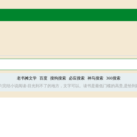
老书摊文学
百度
搜狗搜索
必应搜索
神马搜索
360搜索
学|完结小说阅读-目光到不了的地方，文字可以。读书是最低门槛的高贵,是恰到