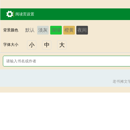
阅读页设置
默认
淡灰
深绿
橙黄
夜间
背景颜色
小
中
大
字体大小
老书摊文