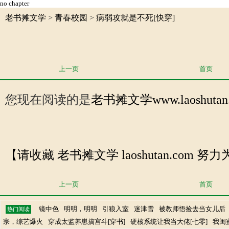
no chapter
老书摊文学
>
青春校园
>
病弱攻就是不死[快穿]
上一页
首页
您现在阅读的是
老书摊文学
www.laosh
【请收藏 老书摊文学 laoshutan.com
上一页
首页
镜中色
明明，明明
引狼入室
迷津雪
被教师悟捡去当女儿后
热门阅读
宗，综艺爆火
穿成太监养崽搞宫斗[穿书]
硬核系统让我当大佬[七零]
我闺