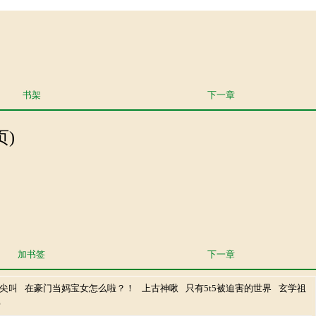
书架
下一章
页)
加书签
下一章
尖叫
在豪门当妈宝女怎么啦？！
上古神啾
只有5t5被迫害的世界
玄学祖
常