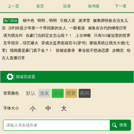
上一页
首页
目录
加书签
下一章
镜中色
明明，明明
引狼入室
迷津雪
被教师悟捡去当女儿
热门阅读
后
[HP]你是少爷第一个带回家的女人
一眼着迷
咸鱼在古代的继母日常
请为我尖叫
在豪门当妈宝女怎么啦？！
上古神啾
只有5t5被迫害的世界
玄学祖宗，综艺爆火
穿成太监养崽搞宫斗[穿书]
硬核系统让我当大佬[七
零]
我闺蜜是豪门真千金？！
首辅追妻录
事业批不想谈恋爱
步蟾宫
给
古人直播日常
阅读页设置
默认
淡灰
深绿
橙黄
夜间
背景颜色
小
中
大
字体大小