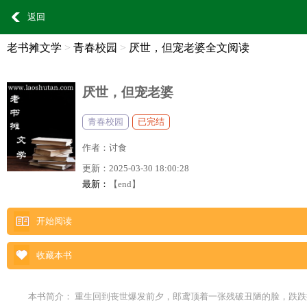
返回
老书摊文学
>
青春校园
>
厌世，但宠老婆全文阅读
厌世，但宠老婆
青春校园
已完结
作者：
讨食
更新：
2025-03-30 18:00:28
最新：
【end】
开始阅读
收藏本书
本书简介： 重生回到丧世爆发前夕，郎鸢顶着一张残破丑陋的脸，跌跌