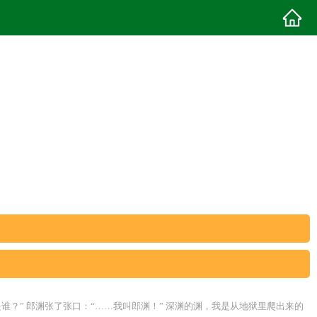
？” 郎渊张了张口：“……我叫郎渊！” 深渊的渊，我是从地狱里爬出来的