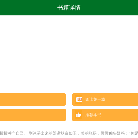
书籍详情
阅读第一章
推荐本书
撞撞冲向自己。 刚沐浴出来的郎鸢肤白如玉，美的张扬，微微偏头疑惑：“你是谁