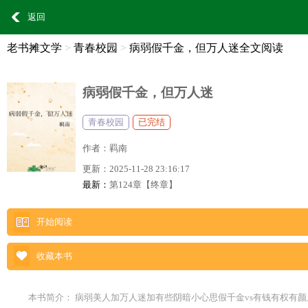
返回
老书摊文学
>
青春校园
>
病弱假千金，但万人迷全文阅读
病弱假千金，但万人迷
青春校园
已完结
作者：
羁南
更新：
2025-11-28 23:16:17
最新：
第124章【终章】
开始阅读
收藏本书
本书简介： 病弱美人加万人迷加有些阴暗小心思假千金vs有钱有权有