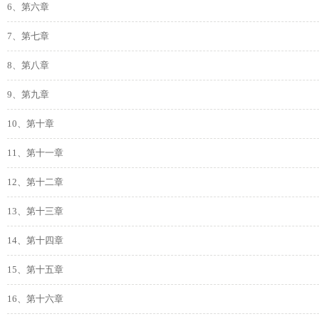
6、第六章
7、第七章
8、第八章
9、第九章
10、第十章
11、第十一章
12、第十二章
13、第十三章
14、第十四章
15、第十五章
16、第十六章