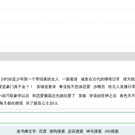
[HP]你是少爷第一个带回家的女人
一眼着迷
咸鱼在古代的继母日常
请为我
蜜是豪门真千金？！
首辅追妻录
事业批不想谈恋爱
步蟾宫
给古人直播日
小叔巧取豪夺以后
和恋爱脑霸总先婚后爱了
芙殇
穿成创世神之后
春色关
每天都在撩我
尚了眼盲公主后GL
老书摊文学
百度
搜狗搜索
必应搜索
神马搜索
360搜索