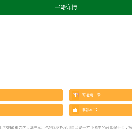
书籍详情
阅读第一章
推荐本书
颜且控制欲很强的反派总裁 . 许澄锦意外发现自己是一本小说中的恶毒假千金，