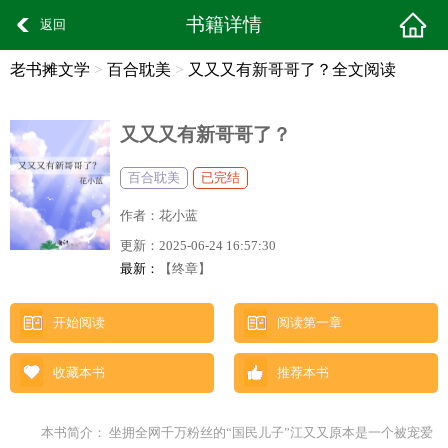
书籍详情
返回
老书摊文学
>
百合耽美
>
又又又有新哥哥了？全文阅读
又又又有新哥哥了？
百合耽美
已完结
作者：
花小蓝
更新：
2025-06-24 16:57:30
最新：
【终章】
开始阅读
阅读第一章
收藏本书
推荐本书
本书简介： 坐拥全网千万粉丝的“国民儿子”江又又原本是一个被宠爱