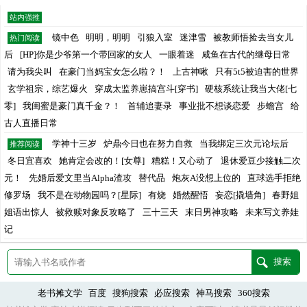
站内强推
镜中色
明明，明明
引狼入室
迷津雪
被教师悟捡去当女儿
热门阅读
后
[HP]你是少爷第一个带回家的女人
一眼着迷
咸鱼在古代的继母日常
请为我尖叫
在豪门当妈宝女怎么啦？！
上古神啾
只有5t5被迫害的世界
玄学祖宗，综艺爆火
穿成太监养崽搞宫斗[穿书]
硬核系统让我当大佬[七
零]
我闺蜜是豪门真千金？！
首辅追妻录
事业批不想谈恋爱
步蟾宫
给
古人直播日常
学神十三岁
炉鼎今日也在努力自救
当我绑定三次元论坛后
推荐阅读
冬日宜喜欢
她肯定会改的！[女尊]
糟糕！又心动了
退休爱豆少接触二次
元！
先婚后爱文里当Alpha渣攻
替代品
炮灰A没想上位的
直球选手拒绝
修罗场
我不是在动物园吗？[星际]
有烧
婚然醒悟
妄恋[撬墙角]
春野姐
姐语出惊人
被救赎对象反攻略了
三十三天
末日男神攻略
未来写文养娃
记
老书摊文学
百度
搜狗搜索
必应搜索
神马搜索
360搜索