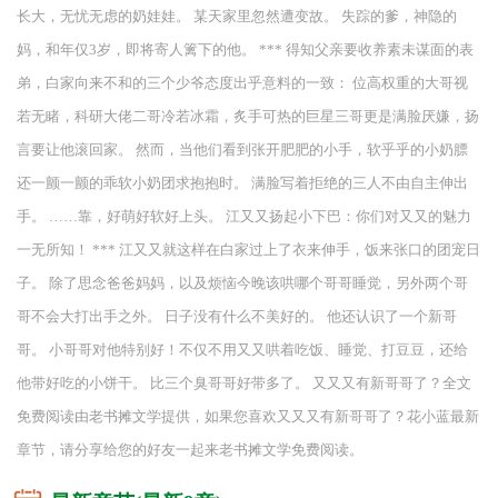
长大，无忧无虑的奶娃娃。 某天家里忽然遭变故。 失踪的爹，神隐的
妈，和年仅3岁，即将寄人篱下的他。 *** 得知父亲要收养素未谋面的表
弟，白家向来不和的三个少爷态度出乎意料的一致： 位高权重的大哥视
若无睹，科研大佬二哥冷若冰霜，炙手可热的巨星三哥更是满脸厌嫌，扬
言要让他滚回家。 然而，当他们看到张开肥肥的小手，软乎乎的小奶膘
还一颤一颤的乖软小奶团求抱抱时。 满脸写着拒绝的三人不由自主伸出
手。 ……靠，好萌好软好上头。 江又又扬起小下巴：你们对又又的魅力
一无所知！ *** 江又又就这样在白家过上了衣来伸手，饭来张口的团宠日
子。 除了思念爸爸妈妈，以及烦恼今晚该哄哪个哥哥睡觉，另外两个哥
哥不会大打出手之外。 日子没有什么不美好的。 他还认识了一个新哥
哥。 小哥哥对他特别好！不仅不用又又哄着吃饭、睡觉、打豆豆，还给
他带好吃的小饼干。 比三个臭哥哥好带多了。 又又又有新哥哥了？全文
免费阅读由老书摊文学提供，如果您喜欢又又又有新哥哥了？花小蓝最新
章节，请分享给您的好友一起来老书摊文学免费阅读。