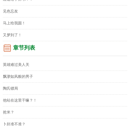
见色忘友
马上给我圆！
又梦到了！
章节列表
英雄难过美人关
飘渺如风般的男子
陶氏镖局
他站在这里干嘛？！
抢米？
卜卦准不准？