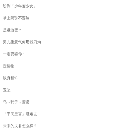
盼到「少年变少女」
掌上明珠不要嫁
是谁洩密？
男儿重意气何用钱刀为
一定要娶你！
定情物
以身相许
玉坠
鸟→鸭子→鸳鸯
「平民皇宫」避难去
未来的夫君怎么样？