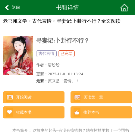
书籍详情
返回
老书摊文学
>
古代言情
>
寻妻记:卜卦行不行？全文阅读
寻妻记:卜卦行不行？
古代言情
已完结
作者：
语纷纷
更新：
2025-11-01 01:13:24
最新：
原来是「爱情」！
开始阅读
阅读第一章
收藏本书
推荐本书
本书简介： 这故事的起头~有没有搞错啊？她在树林里救了一位弱书